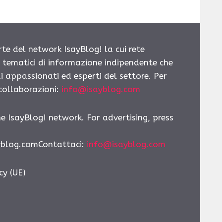
rte del network IsayBlog! la cui rete
i tematici di informazione indipendente che
i appassionati ed esperti del settore. Per
 collaborazioni:
info@isayblog.com
he IsayBlog! network. For advertising, press
yblog.comContattaci:
info@isayblog.com
cy (UE)