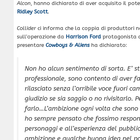
Alcon
, hanno dichiarato di aver acquisito il pot
Ridley Scott
.
Collider
ci informa che la coppia di produttori 
sull’operazione da
Harrison Ford
protagonista d
presentare
Cowboys & Aliens
ha dichiarato:
Non ho alcun sentimento di sorta. E’ s
professionale, sono contento di aver f
rilasciato senza l’orribile voce fuori 
giudizio se sia saggio o no rivisitarlo.
farlo…L’ambizione ogni volta che sono s
ho sempre pensato che fossimo respons
personaggi e all’esperienza del pubblic
ambizione e qualche buona idea nel por