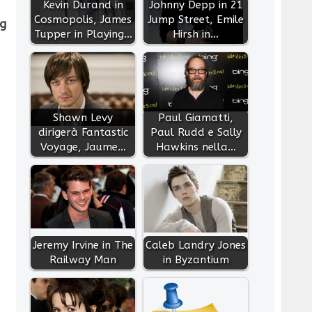
Kevin Durand in
Johnny Depp in 21
Cosmopolis, James
Jump Street, Emile
g
Tupper in Playing…
Hirsh in…
Shawn Levy
Paul Giamatti,
dirigerà Fantastic
Paul Rudd e Sally
Voyage, Jaume…
Hawkins nella…
Jeremy Irvine in The
Caleb Landry Jones
Railway Man
in Byzantium