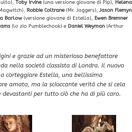
ulto),
Toby Irvine
(una versione giovane di Pip),
Helena
Magwitch),
Robbie Coltrane
(Mr. Jaggers),
Jason Flemyn
a Barlow
(versione giovane di Estella),
Ewen Bremner
iams
(lo zio Pumblechook) e
Daniel Weyman
(Arthur
igini e grazie ad un misterioso benefattore
ada nella società classista di Londra. Il nuovo
a corteggiare Estella, una bellissima
re amato, ma la scioccante verità che si cela
devastanti per tutto ciò che ha di più caro.