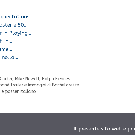
Expectations
poster e 50…
r in Playing…
h in…
aume…
s nella…
Carter
,
Mike Newell
,
Ralph Fiennes
and trailer e immagini di Bachelorette
a e poster italiano
Il presente sito web è pa