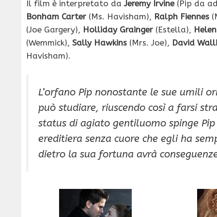
Il film è interpretato da
Jeremy Irvine
(Pip da ad
Bonham Carter
(Ms. Havisham),
Ralph Fiennes
(
(Joe Gargery),
Holliday Grainger
(Estella),
Helen
(Wemmick),
Sally Hawkins
(Mrs. Joe),
David Wall
Havisham).
L’orfano Pip nonostante le sue umili or
può studiare, riuscendo così a farsi str
status di agiato gentiluomo spinge Pip 
ereditiera senza cuore che egli ha semp
dietro la sua fortuna avrà conseguenze 