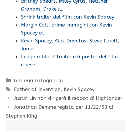
Britney Spears, Miley Cyrus, Heather
Graham, Drake's…
Shrink trailer del film con Kevin Spacey
Margin Call, prime immagini con Kevin
Spacey e…
Kevin Spacey, Alex Davalos, Steve Carell,
James…
Inseparable, 2 trailer e 6 poster del film
cinese…
Categorie
Galleria fotografica
Tag
Father of Invention
,
Kevin Spacey
Justin Lin non dirigerà il reboot di Highlander
Jonathan Demme regista per 11/22/63 di
Stephen King