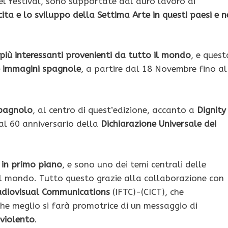
del festival, sono supportate dal duro lavoro di
cita e lo sviluppo della Settima Arte in questi paesi e n
più interessanti provenienti da tutto il mondo
, e quest
e immagini spagnole
, a partire dal 18 Novembre fino al
spagnolo
, al centro di quest’edizione, accanto a
Dignity
l 60 anniversario della
Dichiarazione Universale dei
i in primo piano
, e sono uno dei temi centrali delle
el mondo. Tutto questo grazie alla collaborazione con
Audiovisual Communications
(IFTC)-(CICT), che
che meglio si farà promotrice di un messaggio di
violento
.