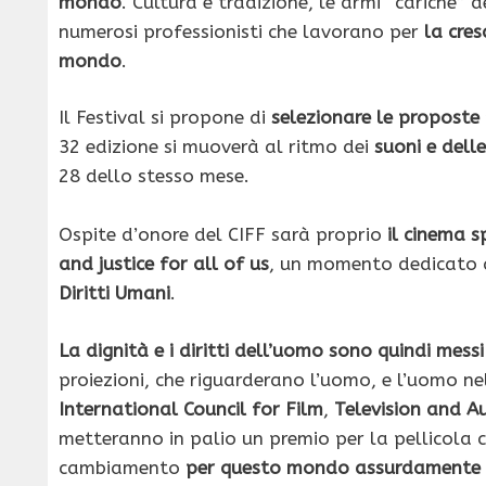
mondo
. Cultura e tradizione, le armi “cariche” 
numerosi professionisti che lavorano per
la cres
mondo
.
Il Festival si propone di
selezionare le proposte 
32 edizione si muoverà al ritmo dei
suoni e dell
28 dello stesso mese.
Ospite d’onore del CIFF sarà proprio
il cinema 
and justice for all of us
, un momento dedicato a
Diritti Umani
.
La dignità e i diritti dell’uomo sono quindi mess
proiezioni, che riguarderano l’uomo, e l’uomo n
International Council for Film
,
Television and 
metteranno in palio un premio per la pellicola 
cambiamento
per questo mondo assurdamente 