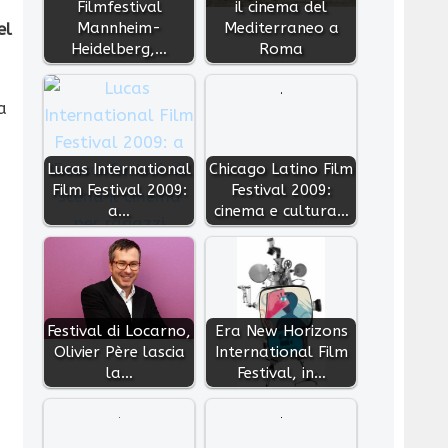
Filmfestival
il cinema del
Mannheim-
Mediterraneo a
el
Heidelberg,…
Roma
a
Lucas International
Chicago Latino Film
Film Festival 2009:
Festival 2009:
a…
cinema e cultura…
Festival di Locarno,
Era New Horizons
Olivier Père lascia
International Film
la…
Festival, in…