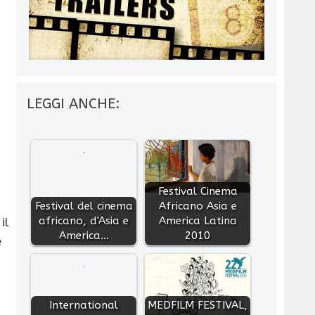
LEGGI ANCHE:
Festival Cinema
Festival del cinema
Africano Asia e
africano, d'Asia e
America Latina
il
America…
2010
e
International
MEDFILM FESTIVAL,