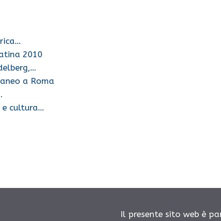
erica…
Latina 2010
delberg,…
rraneo a Roma
…
 e cultura…
Il presente sito web è pa