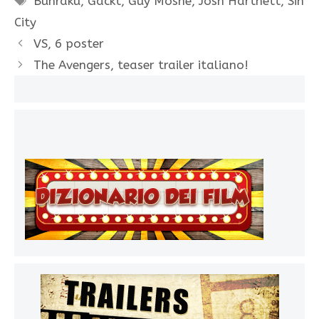
Bunraku
,
Gackt
,
Guy Moshe
,
Josh Hartnett
,
Sin
City
VS, 6 poster
The Avengers, teaser trailer italiano!