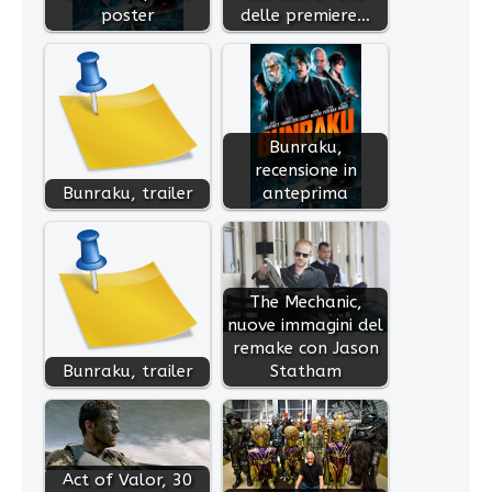
poster
delle premiere…
Bunraku,
recensione in
Bunraku, trailer
anteprima
The Mechanic,
nuove immagini del
remake con Jason
Bunraku, trailer
Statham
Act of Valor, 30