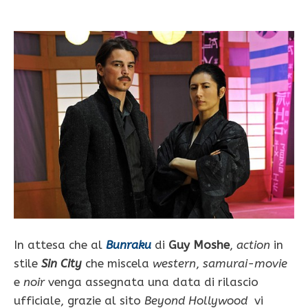
In attesa che al
Bunraku
di
Guy Moshe
,
action
in
stile
Sin City
che miscela
western
,
samurai-movie
e
noir
venga assegnata una data di rilascio
ufficiale, grazie al sito
Beyond Hollywood
vi