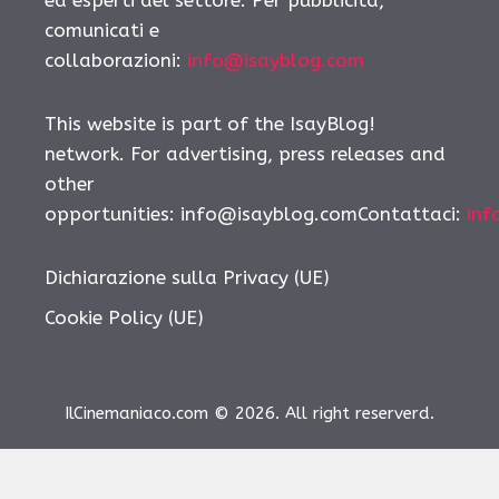
ed esperti del settore. Per pubblicità,
comunicati e
collaborazioni:
info@isayblog.com
This website is part of the IsayBlog!
network. For advertising, press releases and
other
opportunities: info@isayblog.comContattaci:
inf
Dichiarazione sulla Privacy (UE)
Cookie Policy (UE)
IlCinemaniaco.com © 2026. All right reserverd.