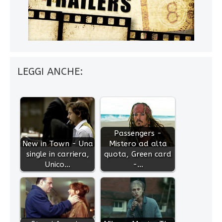
LEGGI ANCHE:
Passengers -
New in Town - Una
Mistero ad alta
single in carriera,
quota, Green card
Unico…
-…