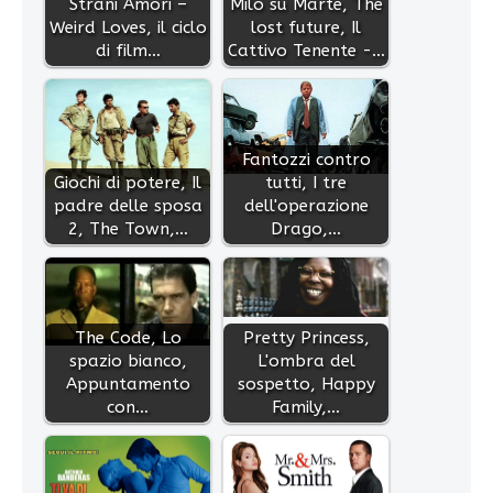
Strani Amori –
Milo su Marte, The
Weird Loves, il ciclo
lost future, Il
di film…
Cattivo Tenente -…
Fantozzi contro
Giochi di potere, Il
tutti, I tre
padre delle sposa
dell'operazione
2, The Town,…
Drago,…
The Code, Lo
Pretty Princess,
spazio bianco,
L'ombra del
Appuntamento
sospetto, Happy
con…
Family,…