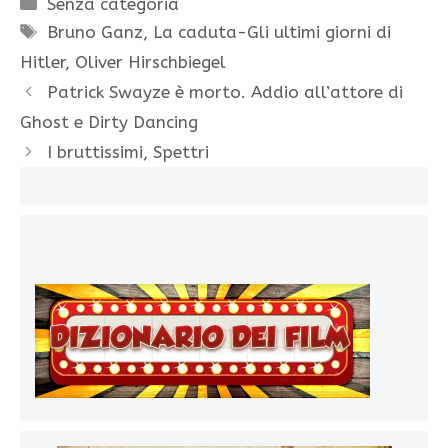
Categorie
Senza categoria
Tag
Bruno Ganz
,
La caduta-Gli ultimi giorni di
Hitler
,
Oliver Hirschbiegel
Patrick Swayze è morto. Addio all’attore di
Ghost e Dirty Dancing
I bruttissimi, Spettri