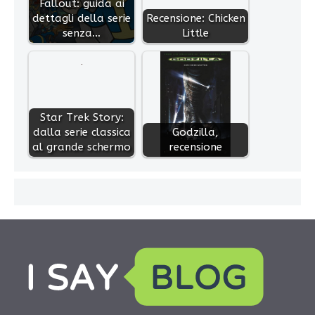
Fallout: guida ai
dettagli della serie
Recensione: Chicken
senza…
Little
Star Trek Story:
dalla serie classica
Godzilla,
al grande schermo
recensione