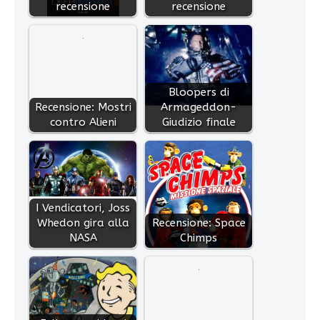
recensione
recensione
Bloopers di
Recensione: Mostri
Armageddon-
contro Alieni
Giudizio finale
I Vendicatori, Joss
Whedon gira alla
Recensione: Space
NASA
Chimps