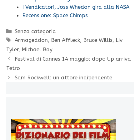
I Vendicatori, Joss Whedon gira alla NASA
Recensione: Space Chimps
Categorie
Senza categoria
Tag
Armageddon
,
Ben Affleck
,
Bruce Willis
,
Liv
Tyler
,
Michael Bay
Festival di Cannes 14 maggio: dopo Up arriva
Tetro
Sam Rockwell: un attore indipendente