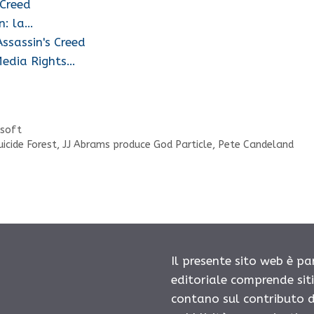
 Creed
on: la…
Assassin's Creed
Media Rights…
isoft
icide Forest, JJ Abrams produce God Particle, Pete Candeland
Il presente sito web è pa
editoriale comprende sit
contano sul contributo d