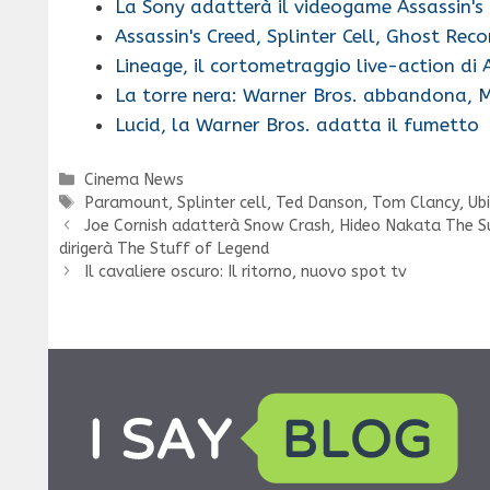
La Sony adatterà il videogame Assassin's
Assassin's Creed, Splinter Cell, Ghost Rec
Lineage, il cortometraggio live-action di 
La torre nera: Warner Bros. abbandona, 
Lucid, la Warner Bros. adatta il fumetto
Categorie
Cinema News
Tag
Paramount
,
Splinter cell
,
Ted Danson
,
Tom Clancy
,
Ub
Joe Cornish adatterà Snow Crash, Hideo Nakata The Su
dirigerà The Stuff of Legend
Il cavaliere oscuro: Il ritorno, nuovo spot tv