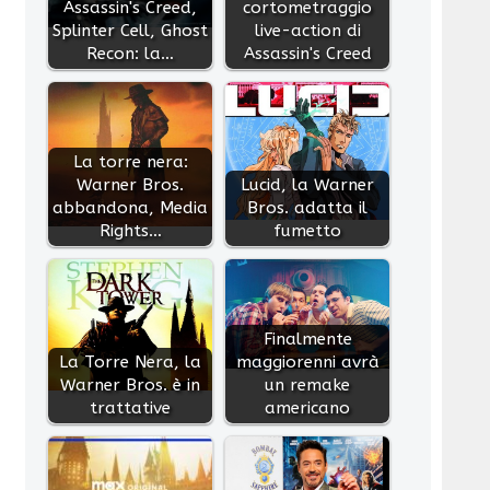
Assassin's Creed,
cortometraggio
Splinter Cell, Ghost
live-action di
Recon: la…
Assassin's Creed
La torre nera:
Warner Bros.
Lucid, la Warner
abbandona, Media
Bros. adatta il
Rights…
fumetto
Finalmente
La Torre Nera, la
maggiorenni avrà
Warner Bros. è in
un remake
trattative
americano