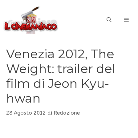
Vai
al
ME
contenuto
Venezia 2012, The
Weight: trailer del
film di Jeon Kyu-
hwan
28 Agosto 2012
di
Redazione