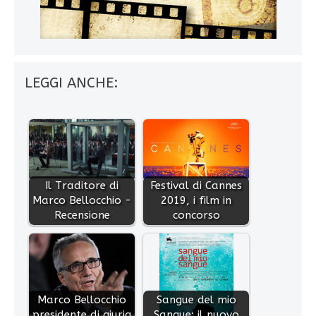
LEGGI ANCHE:
Il Traditore di
Festival di Cannes
Marco Bellocchio -
2019, i film in
Recensione
concorso
Marco Bellocchio
Sangue del mio
presidente di giuria
Sangue: il nuovo