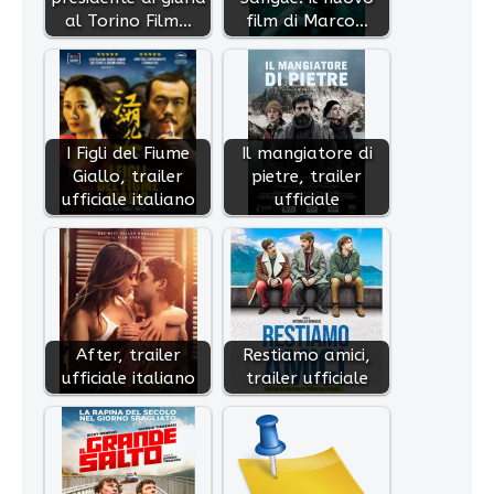
al Torino Film…
film di Marco…
I Figli del Fiume
Il mangiatore di
Giallo, trailer
pietre, trailer
ufficiale italiano
ufficiale
After, trailer
Restiamo amici,
ufficiale italiano
trailer ufficiale