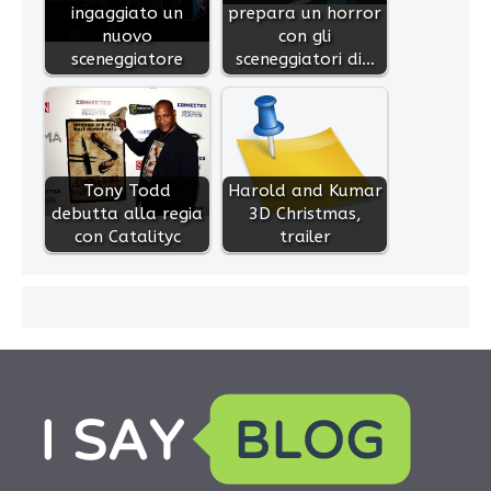
ingaggiato un
prepara un horror
nuovo
con gli
sceneggiatore
sceneggiatori di…
Tony Todd
Harold and Kumar
debutta alla regia
3D Christmas,
con Catalityc
trailer