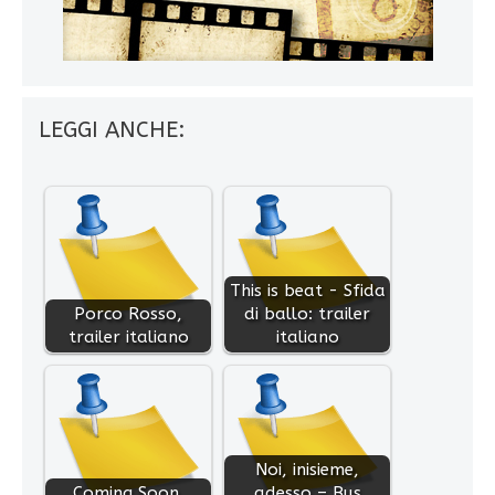
LEGGI ANCHE:
This is beat - Sfida
Porco Rosso,
di ballo: trailer
trailer italiano
italiano
Noi, inisieme,
Coming Soon,
adesso – Bus