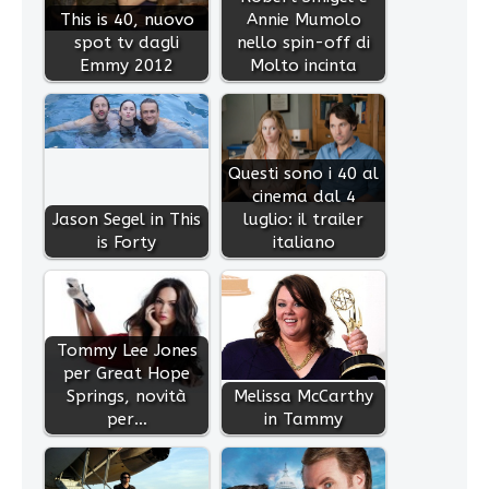
This is 40, nuovo
Annie Mumolo
spot tv dagli
nello spin-off di
Emmy 2012
Molto incinta
Questi sono i 40 al
cinema dal 4
Jason Segel in This
luglio: il trailer
is Forty
italiano
Tommy Lee Jones
per Great Hope
Springs, novità
Melissa McCarthy
per…
in Tammy