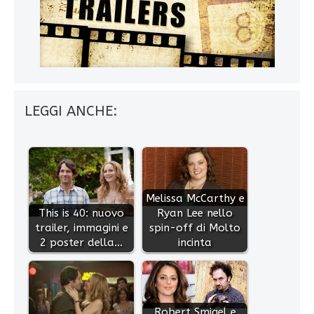
LEGGI ANCHE:
Melissa McCarthy e
This is 40: nuovo
Ryan Lee nello
trailer, immagini e
spin-off di Molto
2 poster della…
incinta
Robert Smigel e