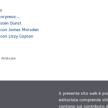
no
sorpresa:…
rsten Dunst
o con James Marsden
 con Lizzy Caplan
o Amilcare
Il presente sito web è pa
editoriale comprende sit
contano sul contributo d