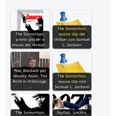
The Samaritan,
The Samaritan,
nuova clip del
primo poster e
thriller con Samuel
sinossi del thriller…
L. Jackson
Alec Baldwin per
Woody Allen, Tim
The Samaritan,
Roth in Arbitrage,
nuova clip con
…
Samuel L. Jackson
The Samaritan,
Skyfall, Lincoln,