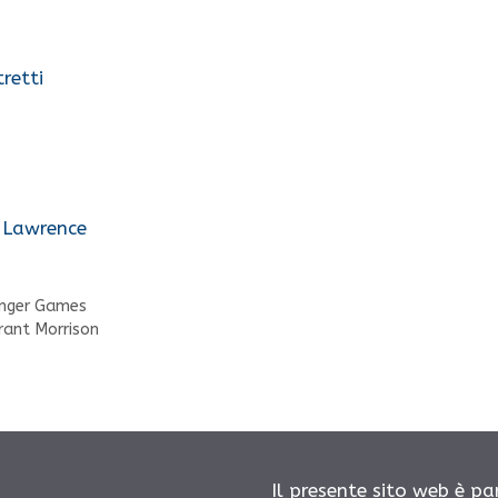
retti
 Lawrence
nger Games
rant Morrison
Il presente sito web è pa