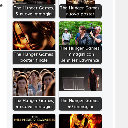
le
The Hunger Games,
The Hunger Games,
5 nuove immagini
nuovo poster
The Hunger Games,
The Hunger Games,
immagini con
poster finale
Jennifer Lawrence
The Hunger Games,
The Hunger Games,
4 nuove immagini
40 immagini