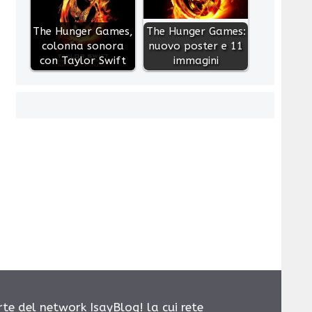
The Hunger Games,
The Hunger Games:
colonna sonora
nuovo poster e 11
con Taylor Swift
immagini
rte del network IsayBlog! la cui rete