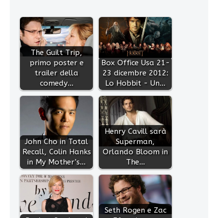
The Guilt Trip,
primo poster e
Box Office Usa 21-
trailer della
23 dicembre 2012:
comedy…
Lo Hobbit - Un…
Henry Cavill sarà
John Cho in Total
Superman,
Recall, Colin Hanks
Orlando Bloom in
in My Mother's…
The…
Seth Rogen e Zac