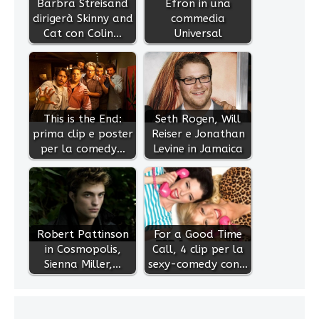
Barbra Streisand
Efron in una
dirigerà Skinny and
commedia
Cat con Colin…
Universal
This is the End:
Seth Rogen, Will
prima clip e poster
Reiser e Jonathan
per la comedy…
Levine in Jamaica
Robert Pattinson
For a Good Time
in Cosmopolis,
Call, 4 clip per la
Sienna Miller,…
sexy-comedy con…