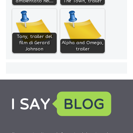
ambientato nel…
The Town, trailer
Tony, trailer del
film di Gerard
Alpha and Omega,
Johnson
trailer