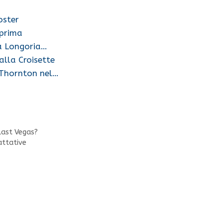
oster
eprima
va Longoria…
alla Croisette
 Thornton nel…
Last Vegas?
attative