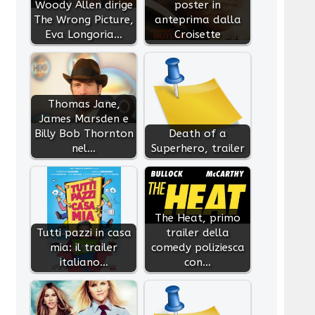
Woody Allen dirige
poster in
The Wrong Picture,
anteprima dalla
Eva Longoria…
Croisette
Thomas Jane,
James Marsden e
Billy Bob Thornton
Death of a
nel…
Superhero, trailer
The Heat, primo
Tutti pazzi in casa
trailer della
mia: il trailer
comedy poliziesca
italiano…
con…