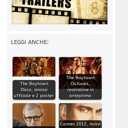
LEGGI ANCHE:
The Baytown
The Baytown
Outlaws,
Disco, sinossi
recensione in
ufficiale e 2 poster
anteprima
Cannes 2012, nuovi