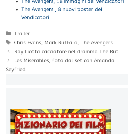
The Avengers, 18 immagini dei Vendicatori
The Avengers , 8 nuovi poster dei
Vendicatori
Categorie
Trailer
Tag
Chris Evans
,
Mark Ruffalo
,
The Avengers
Ray Liotta cacciatore nel dramma The Rut
Les Miserables, foto dal set con Amanda
Seyfried