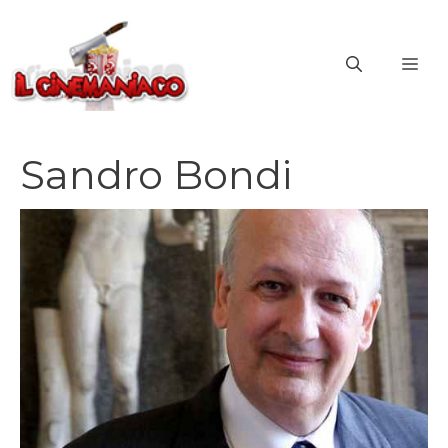
Vai
al
ME
contenuto
Sandro Bondi