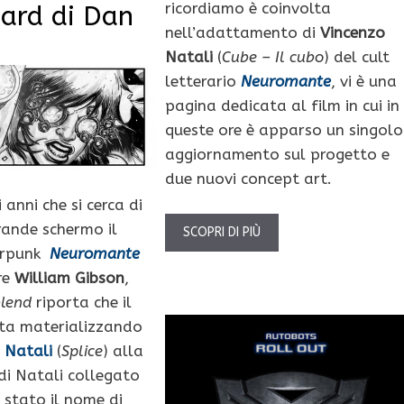
ricordiamo è coinvolta
ard di Dan
nell’adattamento di
Vincenzo
Natali
(
Cube – Il cubo
) del cult
letterario
Neuromante
, vi è una
pagina dedicata al film in cui in
queste ore è apparso un singolo
aggiornamento sul progetto e
due nuovi concept art.
 anni che si cerca di
rande schermo il
SCOPRI DI PIÙ
berpunk
Neuromante
ore
William Gibson
,
lend
riporta che il
sta materializzando
 Natali
(
Splice
) alla
 di Natali collegato
è stato il nome di