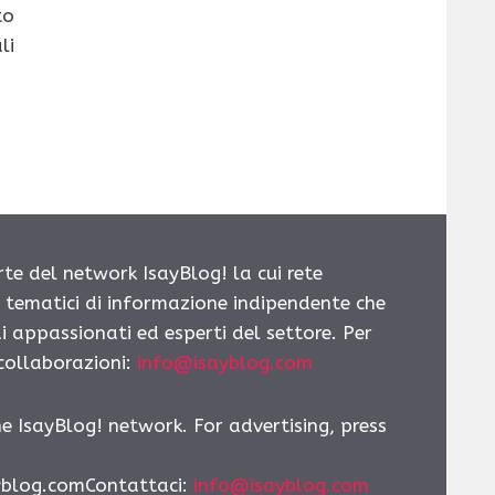
to
li
rte del network IsayBlog! la cui rete
i tematici di informazione indipendente che
i appassionati ed esperti del settore. Per
 collaborazioni:
info@isayblog.com
he IsayBlog! network. For advertising, press
yblog.comContattaci:
info@isayblog.com