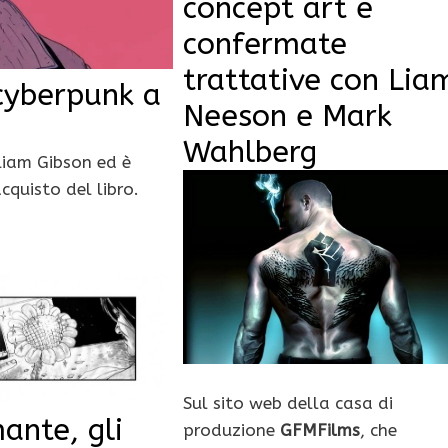
concept art e
confermate
trattative con Lia
cyberpunk a
Neeson e Mark
Wahlberg
liam Gibson ed è
cquisto del libro.
Sul sito web della casa di
ante, gli
produzione
GFMFilms
, che