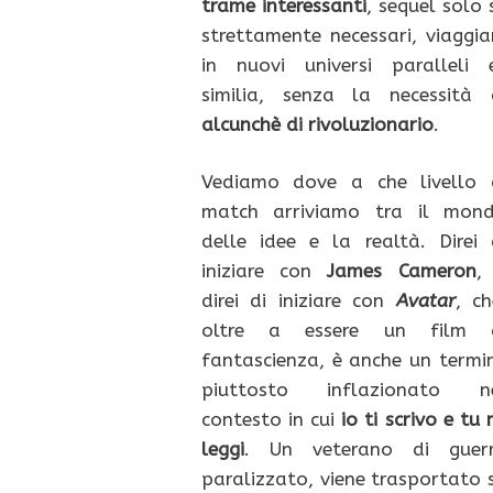
trame interessanti
, sequel solo 
strettamente necessari, viaggia
in nuovi universi paralleli 
similia, senza la necessità 
alcunchè di rivoluzionario
.
Vediamo dove a che livello 
match arriviamo tra il mon
delle idee e la realtà. Direi 
iniziare con
James Cameron
,
direi di iniziare con
Avatar
, ch
oltre a essere un film 
fantascienza, è anche un termi
piuttosto inflazionato n
contesto in cui
io ti scrivo e tu 
leggi
. Un veterano di guer
paralizzato, viene trasportato 