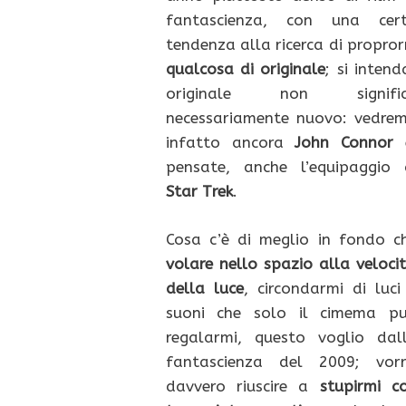
fantascienza, con una cer
tendenza alla ricerca di propror
qualcosa di originale
; si intend
originale non signifi
necessariamente nuovo: vedre
infatto ancora
John Connor
e
pensate, anche l’equipaggio 
Star Trek
.
Cosa c’è di meglio in fondo c
volare nello spazio alla veloci
della luce
, circondarmi di luci
suoni che solo il cimema p
regalarmi, questo voglio dal
fantascienza del 2009; vorr
davvero riuscire a
stupirmi c