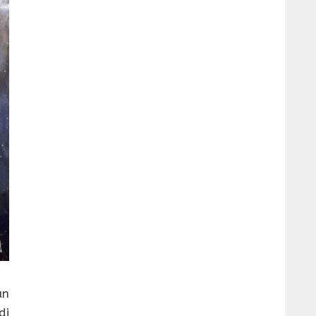
un
di