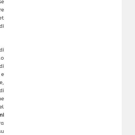
se
re
et
di
di
do
di
 e
e,
di
ne
el
mi
ra
su