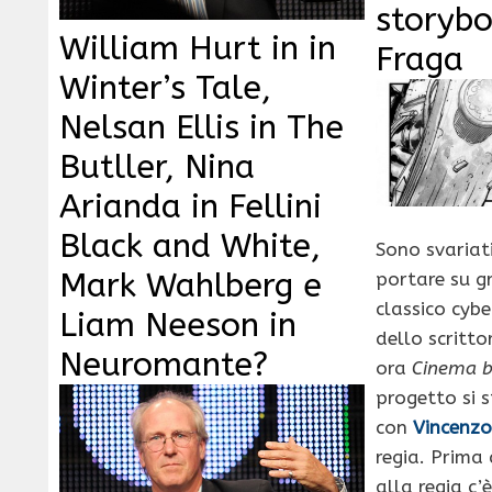
storybo
William Hurt in in
Fraga
Winter’s Tale,
Nelsan Ellis in The
Butller, Nina
Arianda in Fellini
Black and White,
Sono svariati
Mark Wahlberg e
portare su g
classico cy
Liam Neeson in
dello scritt
Neuromante?
ora
Cinema b
progetto si 
con
Vincenzo
regia. Prima
alla regia c’