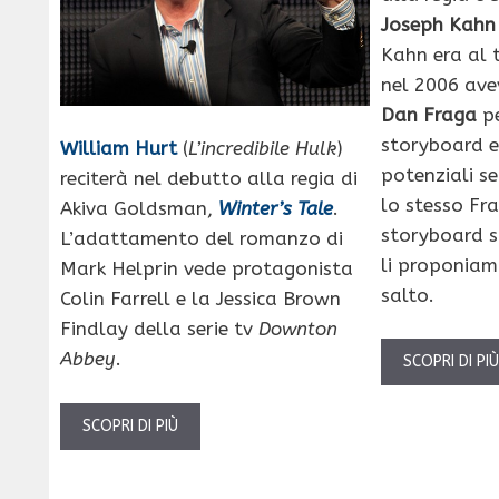
Joseph Kahn
Kahn era al 
nel 2006 ave
Dan Fraga
pe
storyboard e
William Hurt
(
L’incredibile Hulk
)
potenziali s
reciterà nel debutto alla regia di
lo stesso Fr
Akiva Goldsman,
Winter’s Tale
.
storyboard s
L’adattamento del romanzo di
li proponiam
Mark Helprin vede protagonista
salto.
Colin Farrell e la Jessica Brown
Findlay della serie tv
Downton
Abbey
.
SCOPRI DI PI
SCOPRI DI PIÙ