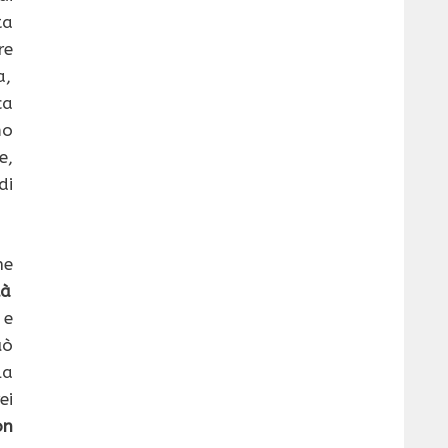
ta
re
a,
ca
mo
,
di
he
tà
 e
uò
la
ei
on