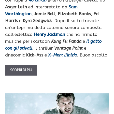
Asger Leth
ed interpretato da
Sam
Worthington
,
Jamie Bell
,
Elizabeth Banks
,
Ed
Harris
e
Kyra Sedgwick
. Dopo il salto trovate
un’anteprima della colonna sonora composta
dall’eclettico
Henry Jackman
che ha firmato
musiche per i cartoon
Kung Fu Panda
e
Il gatto
con gli stivali
, il thriller
Vantage Point
e i
cinecomic
Kick-Ass
e
X-Men: L’inizio
. Buon ascolto.
SCOPRI DI PIÙ