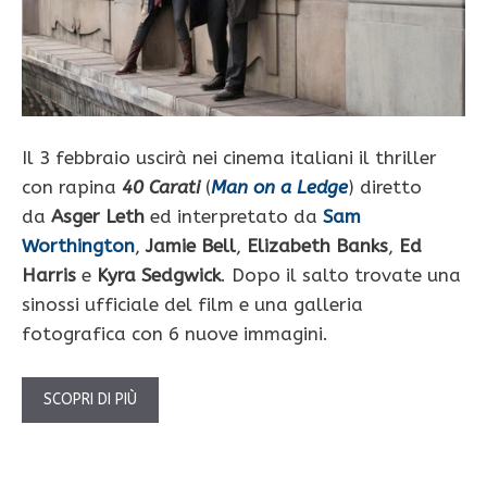
Il 3 febbraio uscirà nei cinema italiani il thriller
con rapina
40 Carati
(
Man on a Ledge
) diretto
da
Asger Leth
ed interpretato da
Sam
Worthington
,
Jamie Bell
,
Elizabeth Banks
,
Ed
Harris
e
Kyra Sedgwick
. Dopo il salto trovate una
sinossi ufficiale del film e una galleria
fotografica con 6 nuove immagini.
SCOPRI DI PIÙ