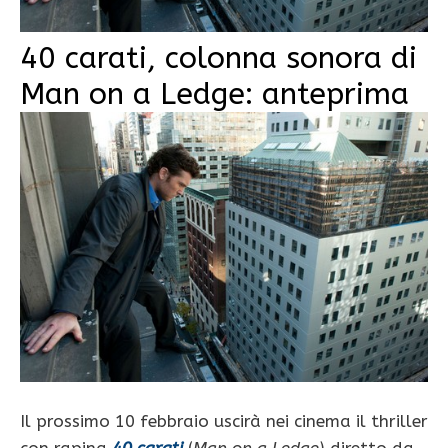
40 carati, colonna sonora di
Man on a Ledge: anteprima
Il prossimo 10 febbraio uscirà nei cinema il thriller
con rapina
40 carati
(
Man on a Ledge
) diretto da