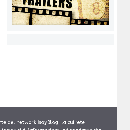
rte del network IsayBlog! la cui rete
i tematici di informazione indipendente che