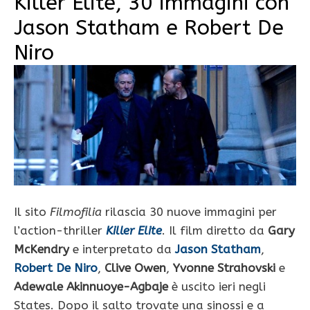
Killer Elite, 30 immagini con
Jason Statham e Robert De
Niro
Il sito
Filmofilia
rilascia 30 nuove immagini per
l’action-thriller
Killer Elite
. Il film diretto da
Gary
McKendry
e interpretato da
Jason Statham
,
Robert De Niro
,
Clive Owen
,
Yvonne Strahovski
e
Adewale Akinnuoye-Agbaje
è uscito ieri negli
States. Dopo il salto trovate una sinossi e a