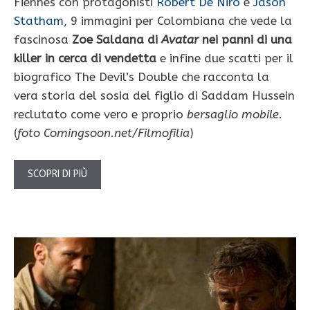
Fiennes con protagonisti
Robert De Niro
e
Jason
Statham
, 9 immagini per Colombiana che vede la
fascinosa
Zoe Saldana di
Avatar
nei panni di una
killer in cerca di vendetta
e infine due scatti per il
biografico The Devil’s Double che racconta la
vera storia del sosia del figlio di Saddam Hussein
reclutato come vero e proprio
bersaglio mobile
.
(
foto Comingsoon.net/Filmofilia
)
SCOPRI DI PIÙ