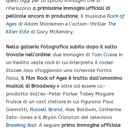
quest’oggi per lo spazio immagini che si
riferiscono
a primissime immagini ufficiali di
pellicole ancora in produzione
, il musicale
Rock of
Ages
di Adam Shankman e l’action-thriller
The
Killer Elite
di Gary McKendry.
Nella galleria fotografica subito dopo il salto
trovate nell’ordine:
due immagini di
Tom Cruise
in
un’inedita veste
rock
in cui interpreta il rocker
Stacee Jaxx sfoggiando una notevole forma
fisica,
il film Rock of Ages è tratto dall’omonimo
musical di Broadway
e oltre ad essere co-
prodotto dall’ex-Peter Parker Tobey Maguire
fruisce di un cast stellare in cui figurano Paul
Giamatti,
Russell Brand
, Alec Baldwin, Catherine
Zeta-Jones e il Bryan Cranston del televisivo
Breaking Bad
. A seguire
prima immagine ufficiale