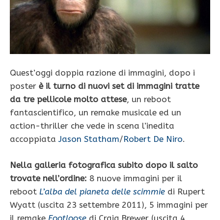
Quest’oggi doppia razione di immagini, dopo i
poster
è il turno di nuovi set di immagini tratte
da tre pellicole molto attese
, un reboot
fantascientifico, un remake musicale ed un
action-thriller che vede in scena l’inedita
accoppiata
Jason Statham
/
Robert De Niro
.
Nella galleria fotografica subito dopo il salto
trovate nell’ordine:
8 nuove immagini per il
reboot
L’alba del pianeta delle scimmie
di Rupert
Wyatt (uscita 23 settembre 2011), 5 immagini per
il remake
Footloose
di Craig Brewer (uscita 4