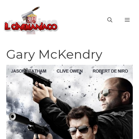
Vai
al
ME
contenuto
Gary McKendry