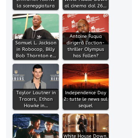
la sceneggiatura
al cinema dal 26…
Antoine Fuqua
Samuel L. Jackson
dirigerà l'action-
in Robocop, Billy
thriller Olympus
Bob Thornton e…
has Fallen?
Taylor Lautner in
Independence Day
Tracers, Ethan
2: tutte le news sul
Hawke in…
sequel
White House Down,