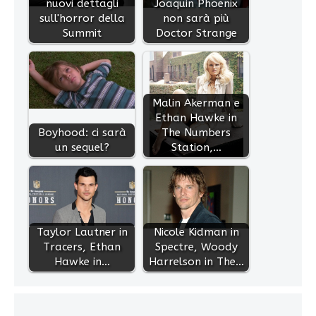
nuovi dettagli
Joaquin Phoenix
sull'horror della
non sarà più
Summit
Doctor Strange
Malin Akerman e
Ethan Hawke in
Boyhood: ci sarà
The Numbers
un sequel?
Station,…
Taylor Lautner in
Nicole Kidman in
Tracers, Ethan
Spectre, Woody
Hawke in…
Harrelson in The…