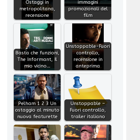
Ostaggi in
immagini
metropolitana,
promozionali del
recensione
film
Unstoppable-Fuori
Basta che funzioni,
controllo,
The Informant, Il
recensione in
mio vicino…
anteprima
Pelham 1 2 3 Un
Unstoppable –
ostaggio al minuto
Fuori controllo,
nuova featurette
trailer italiano