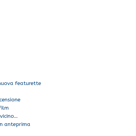
nuova featurette
censione
film
 vicino…
in anteprima