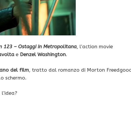
 123 – Ostaggi in Metropolitana
, l’action movie
avolta
e
Denzel Washington
.
liano del film
, tratto dal romanzo di Morton Freedgoo
olo schermo.
a l’idea?