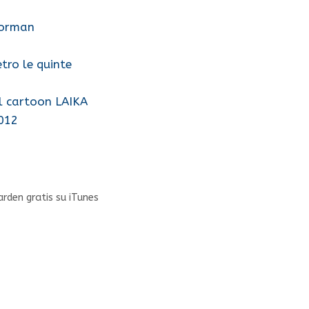
Norman
tro le quinte
el cartoon LAIKA
2012
rden gratis su iTunes