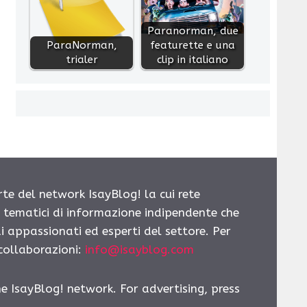
Paranorman, due
ParaNorman,
featurette e una
trialer
clip in italiano
rte del network IsayBlog! la cui rete
i tematici di informazione indipendente che
i appassionati ed esperti del settore. Per
 collaborazioni:
info@isayblog.com
he IsayBlog! network. For advertising, press