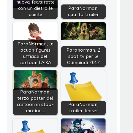
nuova featurette
con un dietro le
ParaNorman,
quinte
quarto trailer
ParaNorman, le
action figures
Paranorman, 2
ufficiali del
spot tv per le
cartoon LAIKA
Olimpiadi 2012
ParaNorman,
terzo poster del
cartoon in stop-
ParaNorman,
motion…
trailer teaser