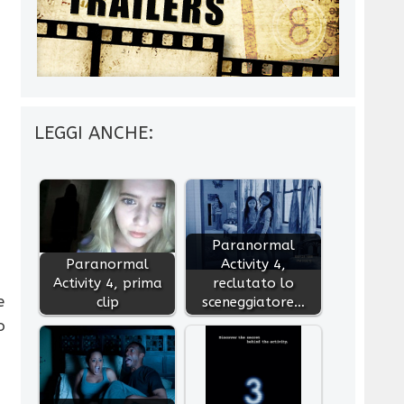
LEGGI ANCHE:
Paranormal
Paranormal
Activity 4,
Activity 4, prima
reclutato lo
e
clip
sceneggiatore…
o