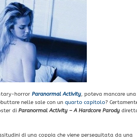
entary-horror
Paranormal Activity
, poteva mancare una
ebuttare nelle sale con un
quarto capitolo
? Certament
oster di
Paranormal Activity – A Hardcore Parody
dirett
ssitudini di una coppia che viene perseguitata da una