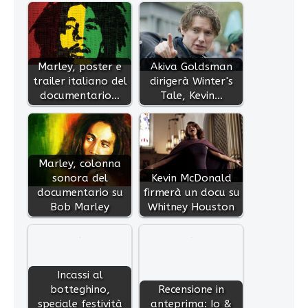
Marley, poster e
Akiva Goldsman
trailer italiano del
dirigerà Winter's
documentario…
Tale, Kevin…
Marley, colonna
sonora del
Kevin McDonald
documentario su
firmerà un docu su
Bob Marley
Whitney Houston
Incassi al
botteghino,
Recensione in
speciale festività
anteprima: Io &