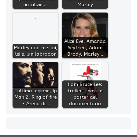
natalizie,…
Marley
Alice Eve, Amanda
Marley and me: lui,
Seyfried, Adam
lei e...un labrador
Brody, Marley…
I am Bruce Lee:
L'ultima legione, Ip
trailer, sinossi e
Man 2, Ring of fire
poster del
- Arena di…
documentario