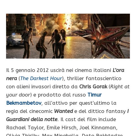
Il 5 gennaio 2012 uscirà nei cinema italiani
L’ora
nera
(
The Darkest Hour
), thriller fantascientico
con alieni invasori diretto da
Chris Gorak
(
Right at
your door
) e prodotto dal russo
Timur
Bekmambetov
, all’attivo per quest’ultimo la
regia del cinecomic
Wanted
e del dittico fantasy
I
Guardiani della notte
. Il cast del film include
Rachael Taylor, Emile Hirsch, Joel Kinnaman,
Olivia Thirlby, Max Minghella, Dato Bakhtadze,