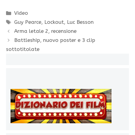
Categorie
Video
Tag
Guy Pearce
,
Lockout
,
Luc Besson
Arma letale 2, recensione
Battleship, nuovo poster e 3 clip
sottotitolate