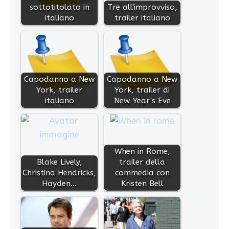
sottotitolato in
Tre all'improvviso,
italiano
trailer italiano
Capodanno a New
Capodanno a New
York, trailer
York, trailer di
italiano
New Year's Eve
When in Rome,
Blake Lively,
trailer della
Christina Hendricks,
commedia con
Hayden…
Kristen Bell