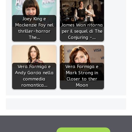
Joey King e
Mackenzie Foy nel
James Wan ritorna
thriller-horror
per il sequel di The
The…
Conjuring -…
Vera Farmiga e
Vera Farmiga e
Andy Garcia nella
Mark Strong in
commedia
Closer to ther
romantica…
Moon