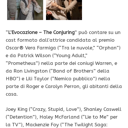
“
L’Evocazione – The Conjuring
” può contare su un
cast formato dall’attrice candidata al premio
Oscar® Vera Farmiga (“Tra le nuvole,” “Orphan”)
e da Patrick Wilson (“Young Adult,”
“Prometheus”) nella parte dei coniugi Warren, e
da Ron Livingston (“Band of Brothers” della
HBO”) e Lili Taylor (“Nemico pubblico”) nella
parte di Roger e Carolyn Perron, gli abitanti della
casa.
Joey King (“Crazy, Stupid, Love”), Shanley Caswell
(“Detention”), Haley McFarland (“Lie to Me” per
la TV”), Mackenzie Foy (“The Twilight Saga: