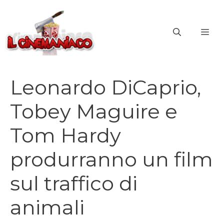
Vai
al
ME
contenuto
Leonardo DiCaprio,
Tobey Maguire e
Tom Hardy
produrranno un film
sul traffico di
animali