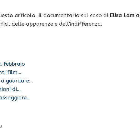
 questo articolo. Il documentario sul caso di
Elisa Lam a
fici, delle apparenze e dell’indifferenza.
a febbraio
nti film…
o a guardare…
zioni di…
 assaggiare…
a