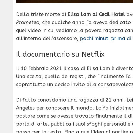
Della triste morte di
Elisa Lam al Cecil Hotel
ave
Prometeo
, che qualche anno fa aveva dedicato a
quel video in cui vediamo la povera ragazza ca
all’interno dell’ascensore,
pochi minuti prima di 
Il documentario su Netflix
Il 10 febbraio 2021 il caso di Elisa Lam è dive
Una scelta, quella dei registi, che finalmente f
soprattutto un deciso invito alla consapevolezz
Di fatto conosciamo una ragazza di 21 anni. Lei è
Angeles per conoscere il mondo. Lo fa inizialment
postare come se avesse trovato finalmente il di
parla di arte, pubblica i suoi sfoghi personali e
passa per la testa. Fino a quell’idea di partire p