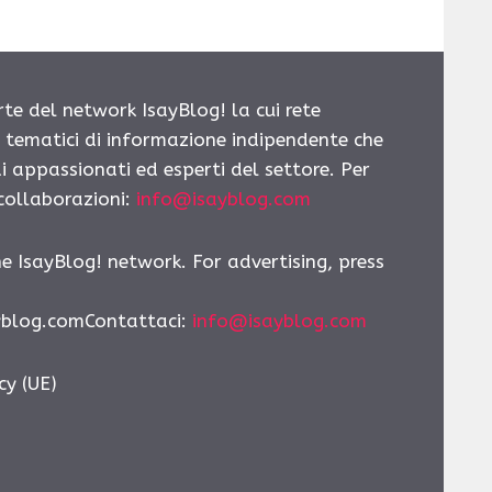
rte del network IsayBlog! la cui rete
i tematici di informazione indipendente che
i appassionati ed esperti del settore. Per
 collaborazioni:
info@isayblog.com
he IsayBlog! network. For advertising, press
yblog.comContattaci:
info@isayblog.com
cy (UE)