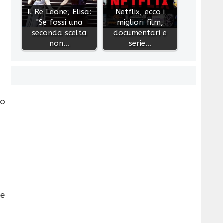
Il Re Leone, Elisa:
Netflix, ecco i
"Se fossi una
migliori film,
seconda scelta
documentari e
non…
serie…
to
ze