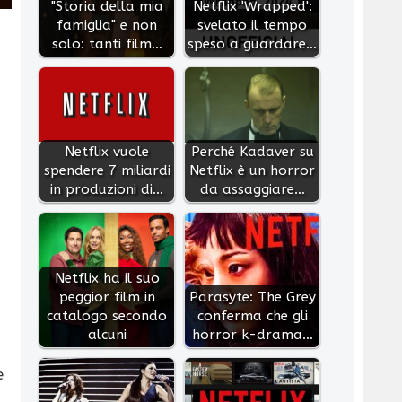
"Storia della mia
Netflix 'Wrapped':
famiglia" e non
svelato il tempo
solo: tanti film…
speso a guardare…
Netflix vuole
Perché Kadaver su
spendere 7 miliardi
Netflix è un horror
in produzioni di…
da assaggiare…
Netflix ha il suo
peggior film in
Parasyte: The Grey
catalogo secondo
conferma che gli
alcuni
horror k-drama…
e