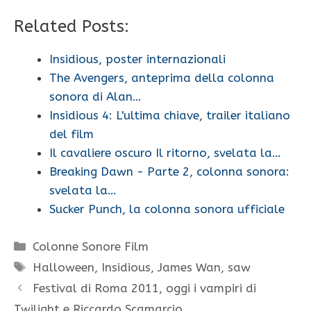
Related Posts:
Insidious, poster internazionali
The Avengers, anteprima della colonna
sonora di Alan…
Insidious 4: L'ultima chiave, trailer italiano
del film
Il cavaliere oscuro Il ritorno, svelata la…
Breaking Dawn - Parte 2, colonna sonora:
svelata la…
Sucker Punch, la colonna sonora ufficiale
Categorie
Colonne Sonore Film
Tag
Halloween
,
Insidious
,
James Wan
,
saw
Festival di Roma 2011, oggi i vampiri di
Twilight e Riccardo Scamarcio