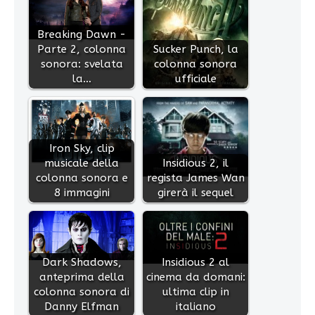
Breaking Dawn -
Parte 2, colonna
Sucker Punch, la
sonora: svelata
colonna sonora
la…
ufficiale
Iron Sky, clip
musicale della
Insidious 2, il
colonna sonora e
regista James Wan
8 immagini
girerà il sequel
Dark Shadows,
Insidious 2 al
anteprima della
cinema da domani:
colonna sonora di
ultima clip in
Danny Elfman
italiano