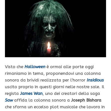
Visto che
Halloween
è ormai alle porte oggi
rimaniamo in tema, proponendovi una colonna
sonora da brividi realizzata per l’horror
Insidious
uscito proprio in questi giorni nelle nostre sale. Il
regista
James Wan
, uno dei creatori della saga
Saw
affida la colonna sonora a
Joseph Bishara
che sforna un eccelso plot musicale che lavora in