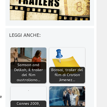
LEGGI ANCHE:
Samson and
Delilah, il trailer
Bonsai, trailer del
del film
film di Cristian
australiano…
Jimenez…
e
Cannes 2009,