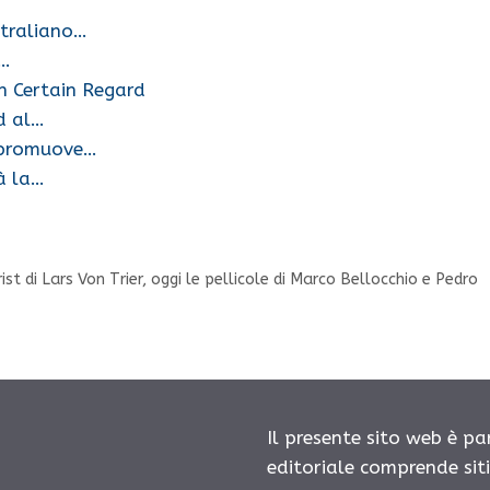
straliano…
z…
n Certain Regard
d al…
o promuove…
rà la…
rist di Lars Von Trier, oggi le pellicole di Marco Bellocchio e Pedro
Il presente sito web è pa
editoriale comprende sit