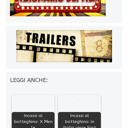
LEGGI ANCHE:
Incassi al
Incassi al
botteghino: X Men
botteghino: in
le
Italia vince Fast