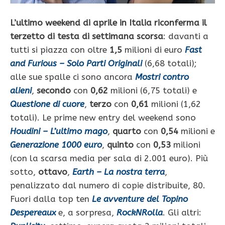
L’ultimo weekend di aprile in Italia riconferma il
terzetto di testa di settimana scorsa
: davanti a
tutti si piazza con oltre
1,5
milioni di euro
Fast
and Furious – Solo Parti Originali
(6,68 totali);
alle sue spalle ci sono ancora
Mostri contro
alieni
,
secondo
con
0,62
milioni (6,75 totali) e
Questione di cuore
,
terzo
con
0,61
milioni (1,62
totali). Le prime new entry del weekend sono
Houdini – L’ultimo mago
,
quarto
con
0,54
milioni e
Generazione 1000 euro
,
quinto
con
0,53
milioni
(con la scarsa media per sala di 2.001 euro). Più
sotto,
ottavo
,
Earth – La nostra terra
,
penalizzato dal numero di copie distribuite, 80.
Fuori dalla top ten
Le avventure del Topino
Despereaux
e, a sorpresa,
RockNRolla
. Gli altri: