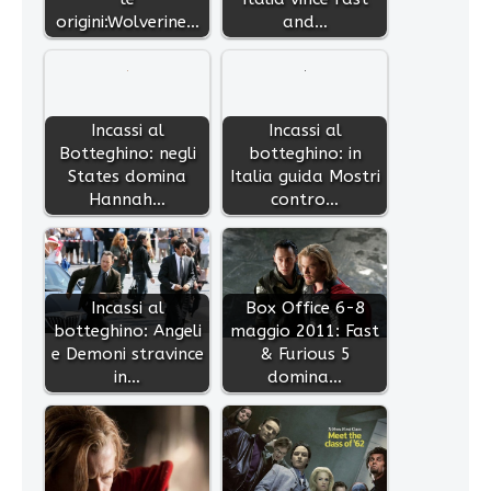
origini:Wolverine…
and…
Incassi al
Incassi al
Botteghino: negli
botteghino: in
States domina
Italia guida Mostri
Hannah…
contro…
Incassi al
Box Office 6-8
botteghino: Angeli
maggio 2011: Fast
e Demoni stravince
& Furious 5
in…
domina…