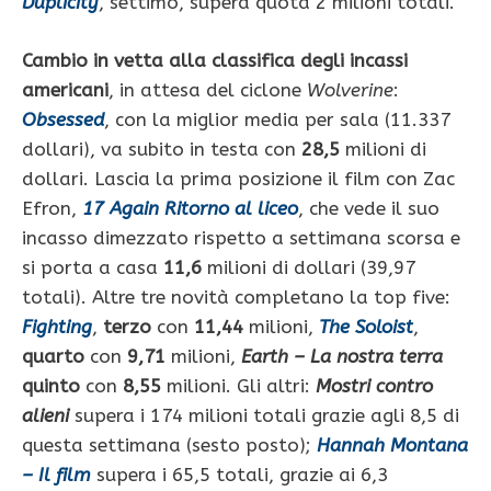
Duplicity
, settimo, supera quota 2 milioni totali.
Cambio in vetta alla classifica degli incassi
americani
, in attesa del ciclone
Wolverine
:
Obsessed
, con la miglior media per sala (11.337
dollari), va subito in testa con
28,5
milioni di
dollari. Lascia la prima posizione il film con Zac
Efron,
17 Again Ritorno al liceo
, che vede il suo
incasso dimezzato rispetto a settimana scorsa e
si porta a casa
11,6
milioni di dollari (39,97
totali). Altre tre novità completano la top five:
Fighting
,
terzo
con
11,44
milioni,
The Soloist
,
quarto
con
9,71
milioni,
Earth – La nostra terra
quinto
con
8,55
milioni. Gli altri:
Mostri contro
alieni
supera i 174 milioni totali grazie agli 8,5 di
questa settimana (sesto posto);
Hannah Montana
– Il film
supera i 65,5 totali, grazie ai 6,3