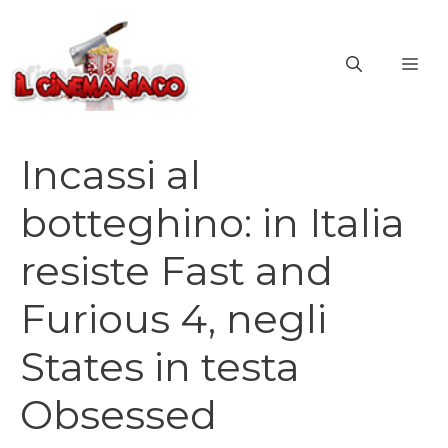
Vai
al
ME
contenuto
Incassi al
botteghino: in Italia
resiste Fast and
Furious 4, negli
States in testa
Obsessed