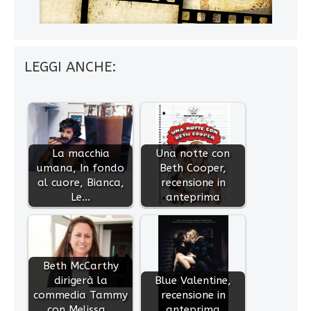
LEGGI ANCHE:
La macchia
Una notte con
umana, In fondo
Beth Cooper,
al cuore, Bianca,
recensione in
Le…
anteprima
Beth McCarthy
dirigerà la
Blue Valentine,
commedia Tammy
recensione in
con Melissa…
anteprima