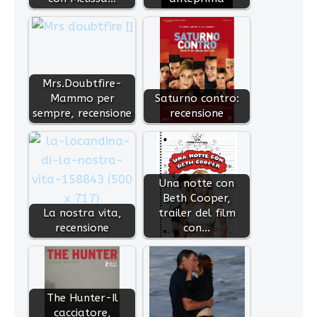
Mrs.Doubtfire-
Mammo per
Saturno contro:
sempre, recensione
recensione
Una notte con
Beth Cooper,
La nostra vita,
trailer del film
recensione
con…
The Hunter-Il
cacciatore,