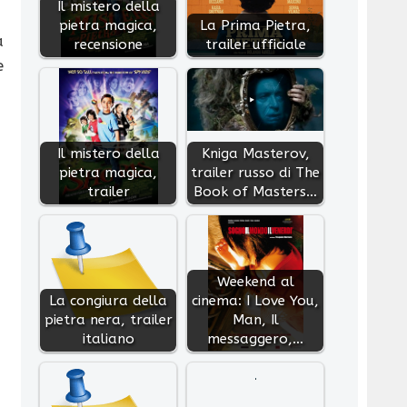
Il mistero della
pietra magica,
La Prima Pietra,
a
recensione
trailer ufficiale
e
Il mistero della
Kniga Masterov,
pietra magica,
trailer russo di The
trailer
Book of Masters…
Weekend al
La congiura della
cinema: I Love You,
pietra nera, trailer
Man, Il
italiano
messaggero,…