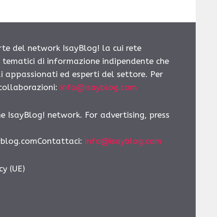
rte del network IsayBlog! la cui rete
i tematici di informazione indipendente che
i appassionati ed esperti del settore. Per
 collaborazioni:
info@isayblog.com
he IsayBlog! network. For advertising, press
yblog.comContattaci:
info@isayblog.com
cy (UE)