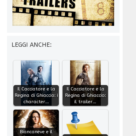
LEGGI ANCHE:
Il Cacciatore e la
Il Cacciatore e la
Regina di Ghiaccio: i
Regina di Ghiaccio:
character…
il trailer…
Biancaneve e il