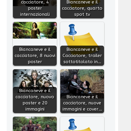
cacciatore, 4
Biancaneve e il
poster
cacciatore, quarto
internazionali
spot tv
Biancaneve e il
Biancaneve e il
cacciatore, 8 nuovi
Cacciatore, trailer
poster
sottotitolato in…
Biancaneve e il
cacciatore, nuovo
Biancaneve e il
poster e 20
cacciatore, nuove
immagini
immagini e cover…