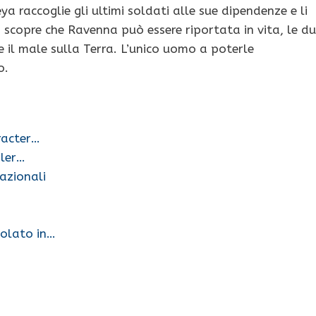
ya raccoglie gli ultimi soldati alle sue dipendenze e li
scopre che Ravenna può essere riportata in vita, le d
 il male sulla Terra. L’unico uomo a poterle
o.
aracter…
iler…
nazionali
tolato in…