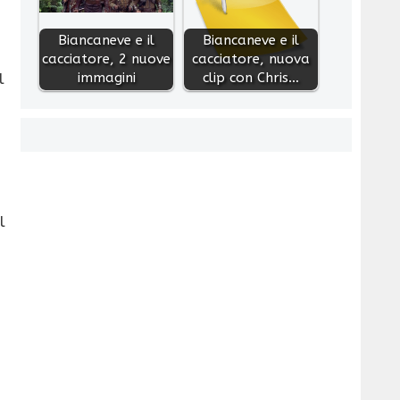
Biancaneve e il
Biancaneve e il
cacciatore, 2 nuove
cacciatore, nuova
immagini
clip con Chris…
l
l