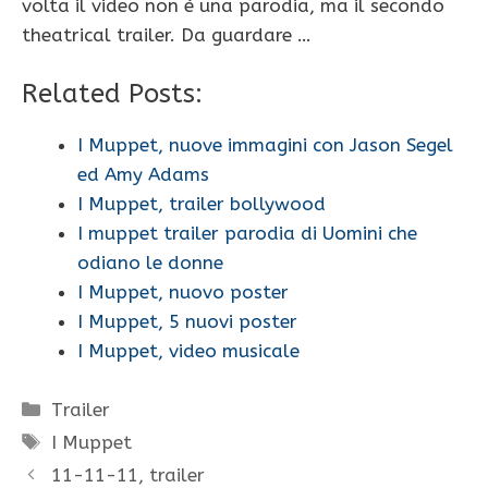
volta il video non è una parodia, ma il secondo
theatrical trailer. Da guardare …
Related Posts:
I Muppet, nuove immagini con Jason Segel
ed Amy Adams
I Muppet, trailer bollywood
I muppet trailer parodia di Uomini che
odiano le donne
I Muppet, nuovo poster
I Muppet, 5 nuovi poster
I Muppet, video musicale
Categorie
Trailer
Tag
I Muppet
11-11-11, trailer