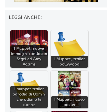
LEGGI ANCHE:
I Muppet, nuove
immagini con Jason
Segel ed Amy
I Muppet, trailer
Adams
bollywood
I muppet trailer
parodia di Uomini
che odiano le
I Muppet, nuovo
donne
poster