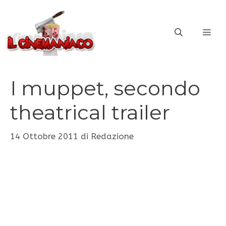
Vai
al
ME
contenuto
I muppet, secondo
theatrical trailer
14 Ottobre 2011
di
Redazione