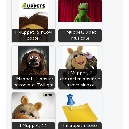
I Muppet, 5 nuovi
I Muppet, video
poster
musicale
I Muppet, 7
I Muppet, 3 poster
character poster e
parodia di Twilight
nuova sinossi
I Muppet, 14
I muppet nuovo