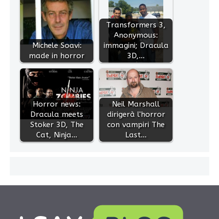
Transformers 3,
Anonymous:
Michele Soavi:
immagini; Dracula
made in horror
3D,…
Horror news:
Neil Marshall
Dracula meets
dirigerà l'horror
Stoker 3D, The
con vampiri The
Cat, Ninja…
Last…