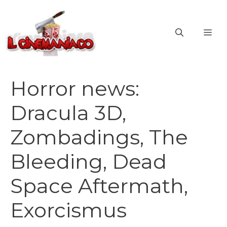
Vai
al
ME
contenuto
Horror news:
Dracula 3D,
Zombadings, The
Bleeding, Dead
Space Aftermath,
Exorcismus