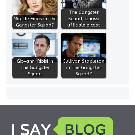
The Gangster
Mireille Einos in The
Squad, sinossi
Gangster Squad?
ufficiale e cast
Giovanni Ribisi in
Sullivan Stapleton
The Gangster
in The Gangster
Squad
Squad?