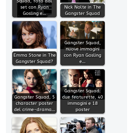
Squad, foto dal
set con Ryan
Nick Nolte in The
Gosling e…
Gangster Squad
Gangster Squad,
nuove immagini
Emma Stone in The
con Ryan Gosling
Gangster Squad?
e…
Gangster Squad:
Gangster Squad, 5
due featurette, 40
character poster
immagini e 18
del crime-drama…
poster