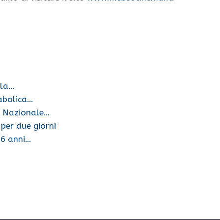
lla…
abolica…
o Nazionale…
per due giorni
i 6 anni…