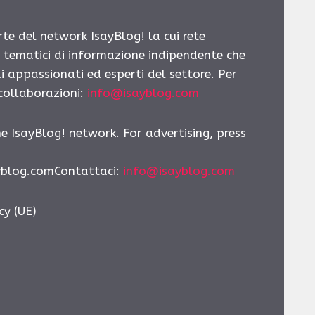
rte del network IsayBlog! la cui rete
i tematici di informazione indipendente che
i appassionati ed esperti del settore. Per
 collaborazioni:
info@isayblog.com
he IsayBlog! network. For advertising, press
yblog.comContattaci:
info@isayblog.com
cy (UE)