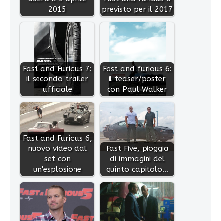
2015
previsto per il 2017
Fast and Furious 7:
Fast and furious 6:
il secondo trailer
il teaser/poster
ufficiale
con Paul Walker
Fast and Furious 6,
nuovo video dal
Fast Five, pioggia
set con
di immagini del
un'esplosione
quinto capitolo…