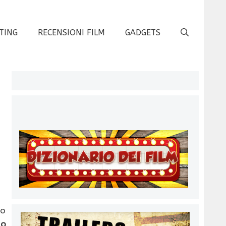
TING
RECENSIONI FILM
GADGETS
so
do