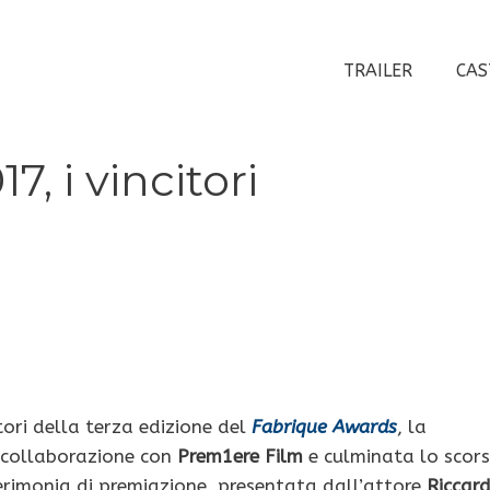
TRAILER
CAS
, i vincitori
tori della terza edizione del
Fabrique Awards
, la
 collaborazione con
Prem1ere Film
e culminata lo scor
erimonia di premiazione, presentata dall’attore
Riccar