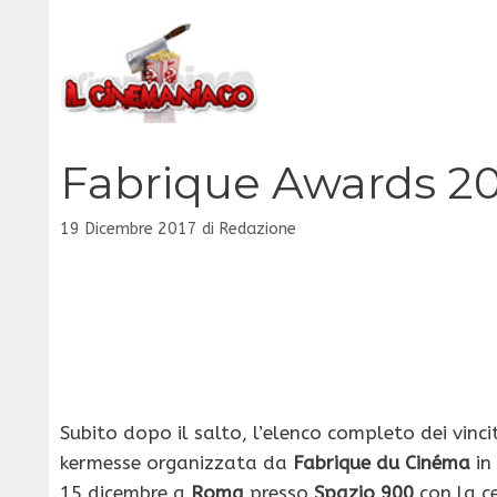
Vai
al
contenuto
Fabrique Awards 2017
19 Dicembre 2017
di
Redazione
Subito dopo il salto, l’elenco completo dei vinci
kermesse organizzata da
Fabrique du Cinéma
in
15 dicembre a
Roma
presso
Spazio 900
con la c