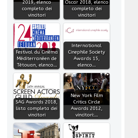
2019, elenco
Oscar 2018, elenco
completo dei
completo dei
vincitori
vincitori
International
Festival du Cinéma
Cinephile Society
Méditerranéen de
Awards 15,
Tétouan, elenco…
elenco…
New York Film
SAG Awards 2018,
Critics Circle
lista completa dei
Awards 2012,
vincitori
vincitori:…