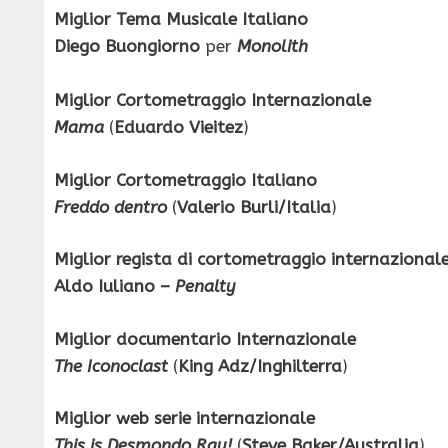
Miglior Tema Musicale Italiano
Diego Buongiorno
per
Monolith
Miglior Cortometraggio Internazionale
Mama
(
Eduardo Vieitez
)
Miglior Cortometraggio Italiano
Freddo dentro
(
Valerio Burli/Italia
)
Miglior regista di cortometraggio internazional
Aldo Iuliano –
Penalty
Miglior documentario Internazionale
The Iconoclast
(
King Adz/Inghilterra
)
Miglior web serie internazionale
This is Desmondo Ray!
(
Steve Baker/Australia
)