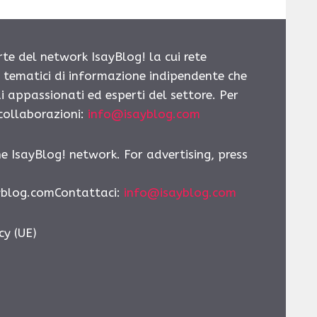
rte del network IsayBlog! la cui rete
i tematici di informazione indipendente che
i appassionati ed esperti del settore. Per
 collaborazioni:
info@isayblog.com
he IsayBlog! network. For advertising, press
yblog.comContattaci:
info@isayblog.com
cy (UE)