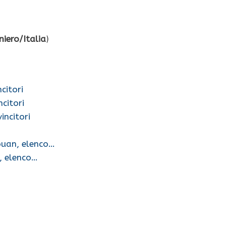
iero/Italia
)
citori
citori
incitori
ouan, elenco…
, elenco…