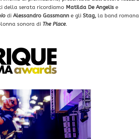
piti della serata ricordiamo
Matilda De Angelis
e
mio
di
Alessandro Gassmann
e gli
Stag,
la band romana
olonna sonora di
The Place
.